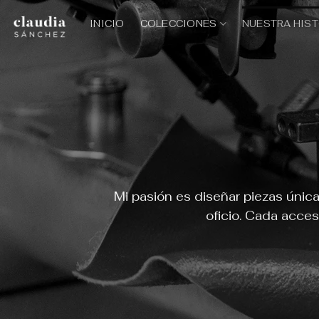
Saltar
INICIO
COLECCIONES
NUESTRA HIS
al
contenido
Mi pasión es diseñar piezas únic
oficio. Cada acceso