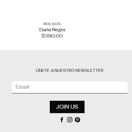
BOLSOS
BOL
Daria Negra
Alma 
$
390.00
$
33
ÚNETE A NUESTRO NEWSLETTER