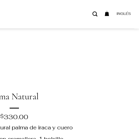
INGLÉS
ma Natural
330.00
$
tural palma de iraca y cuero
con cremallera, 1 bolsillo