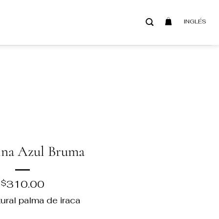
INGLÉS
ina Azul Bruma
310.00
$
tural palma de iraca