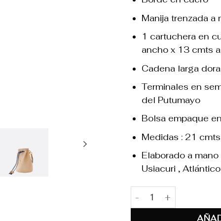
Manija trenzada a
1 cartuchera en cu
ancho x 13 cmts a
Cadena larga dor
Terminales en sem
del Putumayo
Bolsa empaque en 
Medidas : 21 cmts
Elaborado a mano 
Usiacuri , Atlántico
Valentina Azul Bruma c
AÑAD