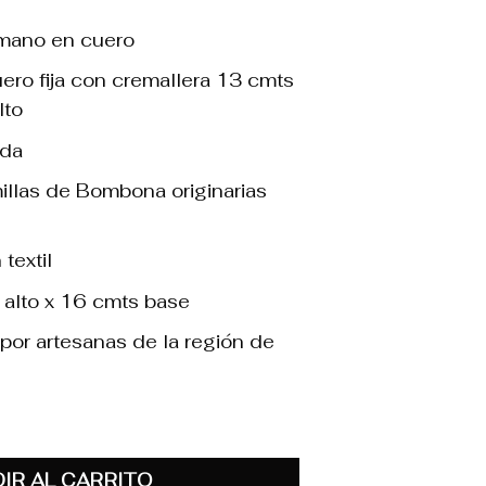
 mano en cuero
ero fija con cremallera 13 cmts
lto
ada
illas de Bombona originarias
textil
 alto x 16 cmts base
por artesanas de la región de
antidad
IR AL CARRITO