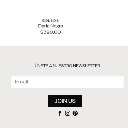
BOLSOS
BOL
Daria Negra
Vera 
$
390.00
$
48
ÚNETE A NUESTRO NEWSLETTER